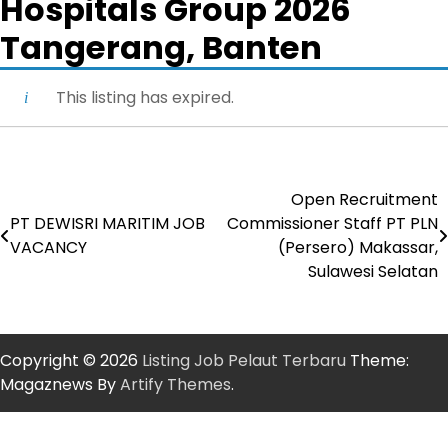
Hospitals Group 2026
Tangerang, Banten
This listing has expired.
Open Recruitment
Post
PT DEWISRI MARITIM JOB
Commissioner Staff PT PLN
navigation
VACANCY
(Persero) Makassar,
Sulawesi Selatan
Copyright © 2026
Listing Job Pelaut Terbaru
Theme:
Magaznews By
Artify Themes
.