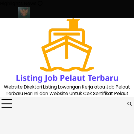
Skip
Highlights News
to
content
ate 2023
Cara Buat Buku Pelaut Terbaru dan Terupdate (updated
Listing Job Pelaut Terbaru
Website Direktori Listing Lowongan Kerja atau Job Pelaut
Terbaru Hari Ini dan Website Untuk Cek Sertifikat Pelaut