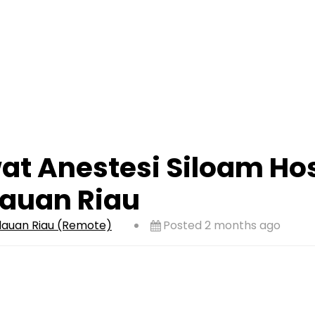
t Anestesi Siloam Hos
lauan Riau
lauan Riau (Remote)
Posted 2 months ago