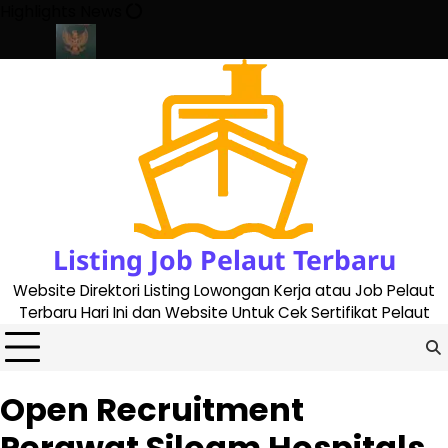
Skip
Highlights News
to
content
e 2023
Cara Buat Buku Pelaut Terbaru dan Terupdate (updated 
Listing Job Pelaut Terbaru
Website Direktori Listing Lowongan Kerja atau Job Pelaut
Terbaru Hari Ini dan Website Untuk Cek Sertifikat Pelaut
Open Recruitment
Perawat Siloam Hospitals