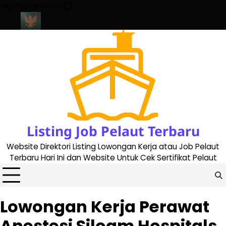
Skip
Highlights News
to
content
2023
Cara Buat Buku Pelaut Terbaru dan Terupdate (updated 20
Listing Job Pelaut Terbaru
Website Direktori Listing Lowongan Kerja atau Job Pelaut
Terbaru Hari Ini dan Website Untuk Cek Sertifikat Pelaut
Lowongan Kerja Perawat
Anestesi Siloam Hospitals