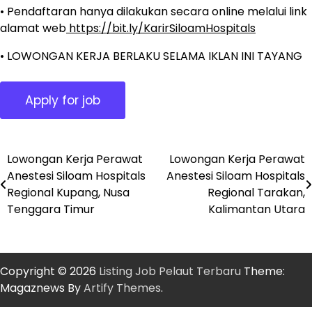
• Pendaftaran hanya dilakukan secara online melalui link
alamat web
https://bit.ly/KarirSiloamHospitals
• LOWONGAN KERJA BERLAKU SELAMA IKLAN INI TAYANG
Lowongan Kerja Perawat
Lowongan Kerja Perawat
Post
Anestesi Siloam Hospitals
Anestesi Siloam Hospitals
navigation
Regional Kupang, Nusa
Regional Tarakan,
Tenggara Timur
Kalimantan Utara
Copyright © 2026
Listing Job Pelaut Terbaru
Theme:
Magaznews By
Artify Themes
.