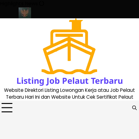
Skip
Highlights News
to
content
te 2023
Cara Buat Buku Pelaut Terbaru dan Terupdate (updated
Listing Job Pelaut Terbaru
Website Direktori Listing Lowongan Kerja atau Job Pelaut
Terbaru Hari Ini dan Website Untuk Cek Sertifikat Pelaut