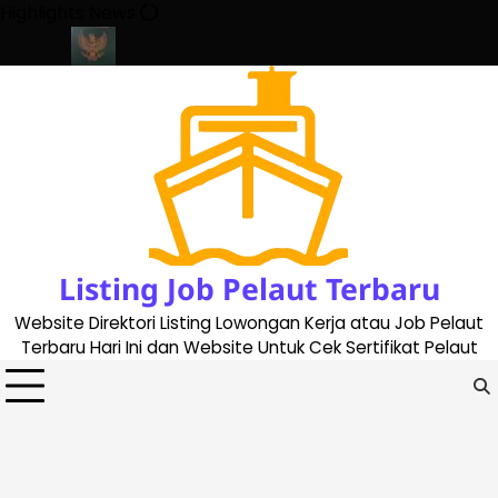
Skip
Highlights News
to
content
ate 2023
Cara Buat Buku Pelaut Terbaru dan Terupdate (updated
Listing Job Pelaut Terbaru
Website Direktori Listing Lowongan Kerja atau Job Pelaut
Terbaru Hari Ini dan Website Untuk Cek Sertifikat Pelaut