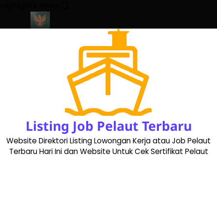
Skip
Highlights News
to
content
ate 2023
Cara Buat Buku Pelaut Terbaru dan Terupdate (updated
Listing Job Pelaut Terbaru
Website Direktori Listing Lowongan Kerja atau Job Pelaut
Terbaru Hari Ini dan Website Untuk Cek Sertifikat Pelaut