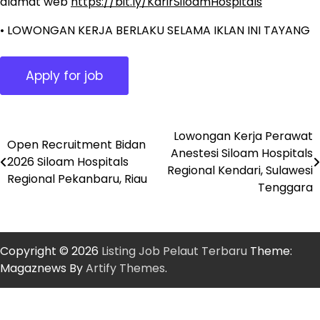
alamat web
https://bit.ly/KarirSiloamHospitals
• LOWONGAN KERJA BERLAKU SELAMA IKLAN INI TAYANG
Lowongan Kerja Perawat
Post
Open Recruitment Bidan
Anestesi Siloam Hospitals
2026 Siloam Hospitals
navigation
Regional Kendari, Sulawesi
Regional Pekanbaru, Riau
Tenggara
Copyright © 2026
Listing Job Pelaut Terbaru
Theme:
Magaznews By
Artify Themes
.