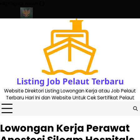
Skip
Highlights News
to
content
te 2023
Cara Buat Buku Pelaut Terbaru dan Terupdate (updated
Listing Job Pelaut Terbaru
Website Direktori Listing Lowongan Kerja atau Job Pelaut
Terbaru Hari Ini dan Website Untuk Cek Sertifikat Pelaut
Lowongan Kerja Perawat
Anestesi Siloam Hospitals