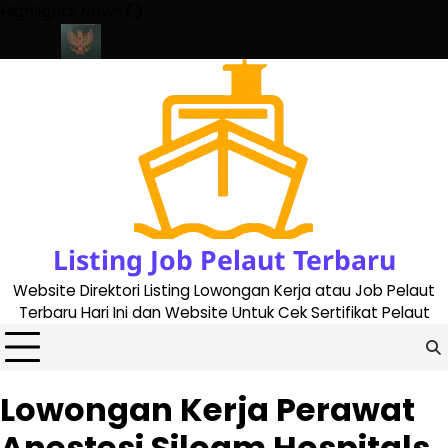
Skip
Highlights News
to
content
te 2023
Cara Buat Buku Pelaut Terbaru dan Terupdate (updated 
Listing Job Pelaut Terbaru
Website Direktori Listing Lowongan Kerja atau Job Pelaut
Terbaru Hari Ini dan Website Untuk Cek Sertifikat Pelaut
Lowongan Kerja Perawat
Anestesi Siloam Hospitals