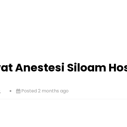
t Anestesi Siloam Hos
)
Posted 2 months ago