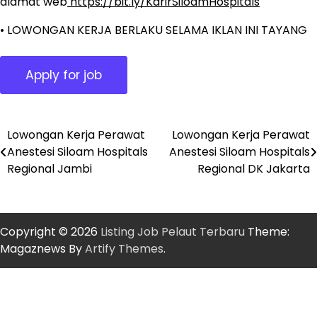
alamat web
https://bit.ly/KarirSiloamHospitals
• LOWONGAN KERJA BERLAKU SELAMA IKLAN INI TAYANG
Lowongan Kerja Perawat
Lowongan Kerja Perawat
Post
Anestesi Siloam Hospitals
Anestesi Siloam Hospitals
navigation
Regional Jambi
Regional DK Jakarta
Copyright © 2026
Listing Job Pelaut Terbaru
Theme:
Magaznews By
Artify Themes
.