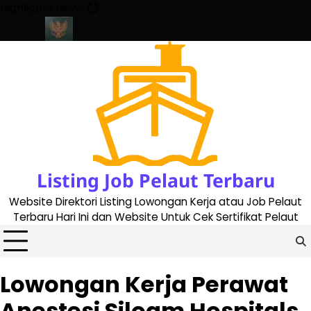
Skip
Highlights News
to
content
te 2023
Cara Buat Buku Pelaut Terbaru dan Terupdate (updated
Listing Job Pelaut Terbaru
Website Direktori Listing Lowongan Kerja atau Job Pelaut
Terbaru Hari Ini dan Website Untuk Cek Sertifikat Pelaut
Lowongan Kerja Perawat
Anestesi Siloam Hospitals