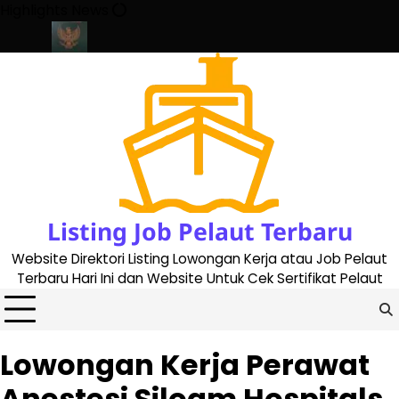
Skip
Highlights News
to
content
e 2023
Cara Buat Buku Pelaut Terbaru dan Terupdate (updated 
Listing Job Pelaut Terbaru
Website Direktori Listing Lowongan Kerja atau Job Pelaut
Terbaru Hari Ini dan Website Untuk Cek Sertifikat Pelaut
Lowongan Kerja Perawat
Anestesi Siloam Hospitals