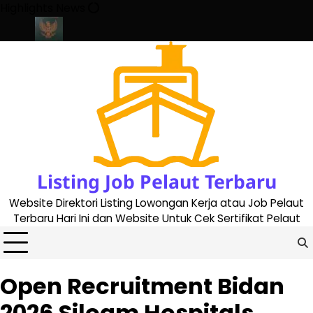
Skip
Highlights News
to
content
 2023
Cara Buat Buku Pelaut Terbaru dan Terupdate (updated 20
Listing Job Pelaut Terbaru
Website Direktori Listing Lowongan Kerja atau Job Pelaut
Terbaru Hari Ini dan Website Untuk Cek Sertifikat Pelaut
Open Recruitment Bidan
2026 Siloam Hospitals