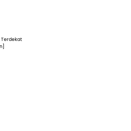
g Terdekat
n]