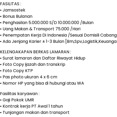
FASILITAS :
• Jamsostek
• Bonus Bulanan
• Penghasilan 5.000.000 S/D 10.000.000 /Bulan
• Uang Makan & Transport 75.000 /Hari
• Penempatan Kerja Di Indonesia /Sesuai Domisili Caban
• Ada Jenjang Karier ± 1-3 Bulan [Bm,Spv,Logistik,Keuanga
KELENGAKAPAN BERKAS LAMARAN :
• Surat lamaran dan Daftar Riwayat Hidup
• Foto Copy ijazah dan transkrip
• Foto Copy KTP
• Pas photo ukuran 4 x 6 cm
• Nomor HP yang bisa di hubungi atau WA
Fasilitas karyawan :
• Gaji Pokok UMR
• Kontrak kerja PT Awal 1 tahun
• Tunjangan makan dan transport