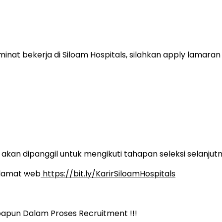
inat bekerja di Siloam Hospitals, silahkan apply lamara
kan dipanggil untuk mengikuti tahapan seleksi selanjutn
 alamat web
https://bit.ly/KarirSiloamHospitals
papun Dalam Proses Recruitment !!!