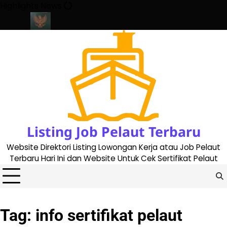
Skip
Highlights News
to
content
te 2023
Cara Buat Buku Pelaut Terbaru dan Terupdate (updated
Listing Job Pelaut Terbaru
Website Direktori Listing Lowongan Kerja atau Job Pelaut
Terbaru Hari Ini dan Website Untuk Cek Sertifikat Pelaut
Tag:
info sertifikat pelaut