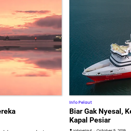
Info Pelaut
ereka
Biar Gak Nyesal, K
Kapal Pesiar
jobpelaut
October 5, 2019